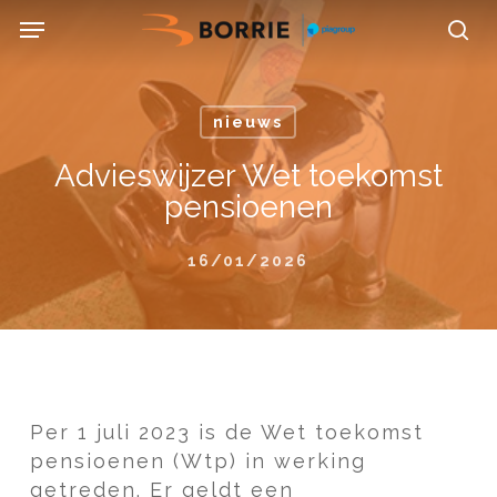
Skip
Menu
to
se
main
content
nieuws
Advieswijzer Wet toekomst
pensioenen
16/01/2026
Per 1 juli 2023 is de Wet toekomst
pensioenen (Wtp) in werking
getreden. Er geldt een