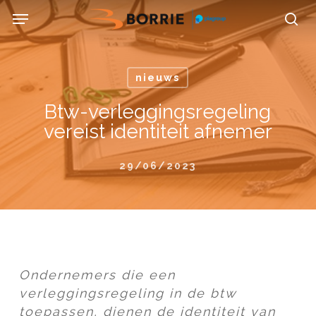
Skip
Menu
to
se
main
content
nieuws
Btw-verleggingsregeling
vereist identiteit afnemer
29/06/2023
Ondernemers die een
verleggingsregeling in de btw
toepassen, dienen de identiteit van