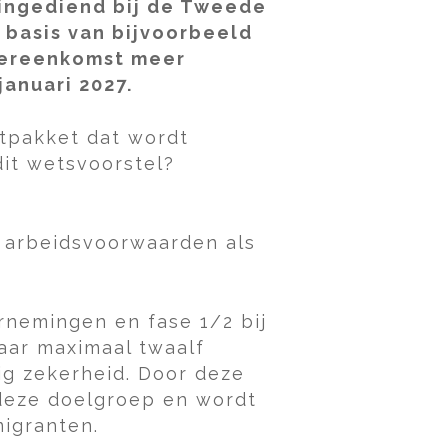
 ingediend bij de Tweede
 basis van bijvoorbeeld
vereenkomst meer
anuari 2027.
ktpakket dat wordt
dit wetsvoorstel?
e arbeidsvoorwaarden als
rnemingen en fase 1/2 bij
aar maximaal twaalf
g zekerheid. Door deze
 deze doelgroep en wordt
migranten.