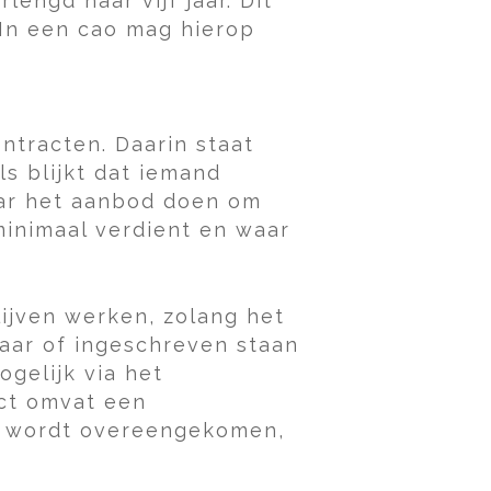
engd naar vijf jaar. Dit
In een cao mag hierop
ntracten. Daarin staat
s blijkt dat iemand
aar het aanbod doen om
minimaal verdient en waar
ijven werken, zolang het
jaar of ingeschreven staan
ogelijk via het
act omvat een
ur wordt overeengekomen,