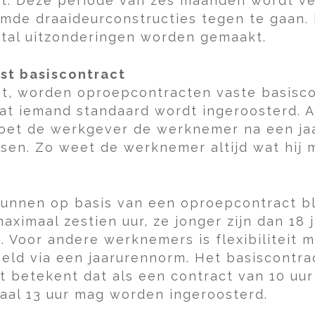
t. Deze periode van zes maanden wordt verl
mde draaideurconstructies tegen te gaan. 
tal uitzonderingen worden gemaakt.
st basiscontract
igt, worden oproepcontracten vaste basisco
t iemand standaard wordt ingeroosterd. Al
moet de werkgever de werknemer na een j
ssen. Zo weet de werknemer altijd wat hij 
kunnen op basis van een oproepcontract bl
ximaal zestien uur, ze jonger zijn dan 18 
g. Voor andere werknemers is flexibiliteit m
eeld via een jaarurennorm. Het basiscontr
t betekent dat als een contract van 10 u
al 13 uur mag worden ingeroosterd.